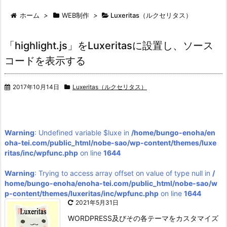
ホーム
>
WEB制作
>
Luxeritas（ルクセリタス）
「highlight.js」をLuxeritasに設置し、ソース
コードを表示する
2017年10月14日
Luxeritas（ルクセリタス）
Warning
: Undefined variable $luxe in
/home/bungo-enoha/en
oha-tei.com/public_html/nobe-sao/wp-content/themes/luxe
ritas/inc/wpfunc.php
on line
1644
Warning
: Trying to access array offset on value of type null in
/
home/bungo-enoha/enoha-tei.com/public_html/nobe-sao/w
p-content/themes/luxeritas/inc/wpfunc.php
on line
1644
2021年5月31日
WORDPRESS及びその各テーマをカスタマイズ