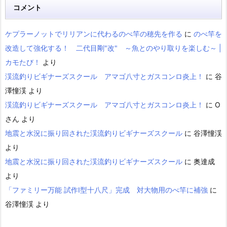
コメント
ケプラーノットでリリアンに代わるのべ竿の穂先を作る
に
のべ竿を
改造して強化する！ 二代目剛"改" ～魚とのやり取りを楽しむ～ |
カモたび！
より
渓流釣りビギナーズスクール アマゴ八寸とガスコンロ炎上！
に
谷
澤憧渓
より
渓流釣りビギナーズスクール アマゴ八寸とガスコンロ炎上！
に
O
さん
より
地震と水況に振り回された渓流釣りビギナーズスクール
に
谷澤憧渓
より
地震と水況に振り回された渓流釣りビギナーズスクール
に
奥達成
より
「ファミリー万能 試作Ⅰ型十八尺」完成 対大物用のべ竿に補強
に
谷澤憧渓
より