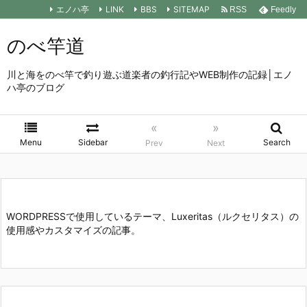
エノハ亭
LINK
BBS
SITEMAP
RSS
Feedly
のべ竿道
川と海をのべ竿で釣り遊ぶ道楽者の釣行記やWEB制作の記録│エノ
ハ亭のブログ
«
»
Menu
Sidebar
Search
Prev
Next
WORDPRESSで使用しているテーマ、Luxeritas（ルクセリタス）の
使用感やカスタマイズの記事。