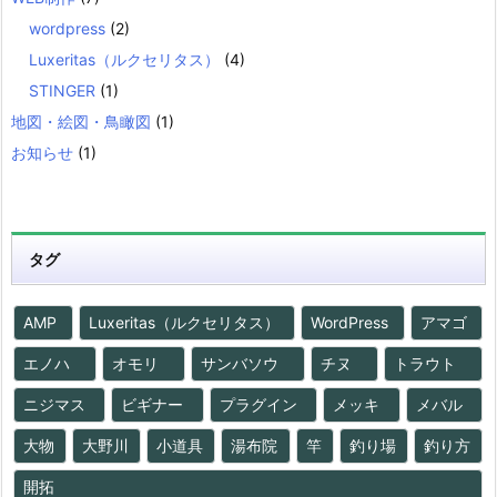
wordpress
(2)
Luxeritas（ルクセリタス）
(4)
STINGER
(1)
地図・絵図・鳥瞰図
(1)
お知らせ
(1)
タグ
AMP
Luxeritas（ルクセリタス）
WordPress
アマゴ
エノハ
オモリ
サンバソウ
チヌ
トラウト
ニジマス
ビギナー
プラグイン
メッキ
メバル
大物
大野川
小道具
湯布院
竿
釣り場
釣り方
開拓