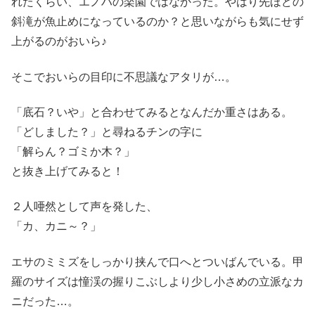
れたくらい、エノハの楽園ではなかった。やはり先ほどの
斜滝が魚止めになっているのか？と思いながらも気にせず
上がるのがおいら♪
そこでおいらの目印に不思議なアタリが…。
「底石？いや」と合わせてみるとなんだか重さはある。
「どしました？」と尋ねるチンの字に
「解らん？ゴミか木？」
と抜き上げてみると！
２人唖然として声を発した、
「カ、カニ～？」
エサのミミズをしっかり挟んで口へとついばんでいる。甲
羅のサイズは憧渓の握りこぶしより少し小さめの立派なカ
ニだった…。