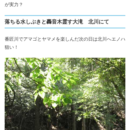
が実力？
落ちる水しぶきと轟音木霊す大滝 北川にて
番匠川でアマゴとヤマメを楽しんだ次の日は北川へエノハ
狙い！