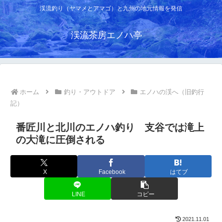
渓流釣り（ヤマメとアマゴ）と九州の地元情報を発信
渓流茶房エノハ亭
ホーム
釣り・アウトドア
エノハの渓へ（旧釣行
記）
番匠川と北川のエノハ釣り 支谷では滝上
の大滝に圧倒される
X
Facebook
はてブ
LINE
コピー
2021.11.01