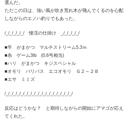
選んだ。
ただこの日は、強い風が吹き荒れ木が飛んでくるのを心配
しながらのエノハ釣りでもあった。
/_/_/_/_/_/ 憧渓の仕掛け _/_/_/_/_/
■竿 がまかつ マルチストリーム5.3ｍ
■糸 ゲーム3lb (0.6号相当)
■ハリ がまかつ キジスペシャル
■オモリ バリバス エコオモリ Ｇ２～２Ｂ
■エサ ミミズ
/_/_/_/_/_/_/_/_/_/_/_/_/_/_/_/_/_/_/
反応はどうかな？ と期待しながらの開始にアマゴが応え
てくれた。