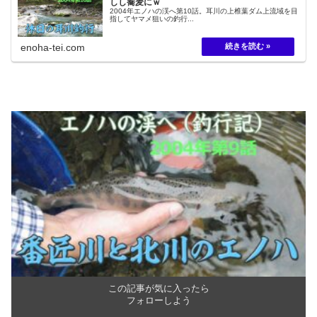
しし蕎麦にｗ
2004年エノハの渓へ第10話。耳川の上椎葉ダム上流域を目
指してヤマメ狙いの釣行...
enoha-tei.com
この記事が気に入ったら
フォローしよう