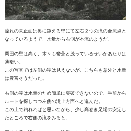
流れの真正面は奥に窺える壁にて左右２つの滝の合流点と
なっているようで、水量から右側が本流のようだ。
周囲の壁は高く、木々も鬱蒼と茂っているせいかあたりは
薄暗い。
この写真では左側の滝は見えないが、こちらも意外と水量
は豊富そうだった。
右側の滝は水量のため簡単に突破できないので、手前から
ルートを探しつつ左側の滝上方面へと進んだ。
この上で釣れればと思いながら、少し高巻き足場の安定し
たところで右側の滝をみると。