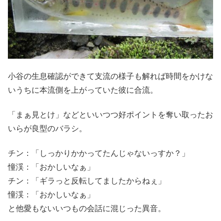
小谷の生息確認ができて支流の様子も解れば時間をかけな
いうちに本流側を上がっていた彼に合流。
「まぁ見とけ」などといいつつ好ポイントを奪い取ったお
いらが良型のバラシ。
チン：「しっかりかかってたんじゃないっすか？」
憧渓：「おかしいなぁ」
チン：「ギラっと反転してましたからねぇ」
憧渓：「おかしいなぁ」
と他愛もないいつもの会話に混じった異音。