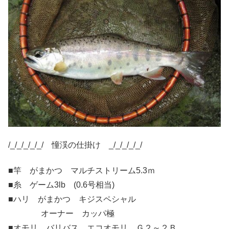
/_/_/_/_/_/ 憧渓の仕掛け _/_/_/_/_/
■竿 がまかつ マルチストリーム5.3ｍ
■糸 ゲーム3lb (0.6号相当)
■ハリ がまかつ キジスペシャル
オーナー カッパ極
■オモリ バリバス エコオモリ Ｇ２～２Ｂ