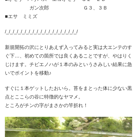
ガン次郎 Ｇ３、３Ｂ
■エサ ミミズ
/_/_/_/_/_/_/_/_/_/_/_/_/_/_/_/_/_/_/
新規開拓の沢にとりあえず入ってみると実は大エンテのす
ぐ下…、初めての箇所では良くあることですが、やはりく
じけます。チビエノハが１本のみというさみしい結果に急
いでポイントを移動♪
すぐに１本ゲットしたおいら。苔をまとった体に少ない黒
点とここらの谷に特徴的なヤマメ。
ところがチンの字がまさかの竿折れ！