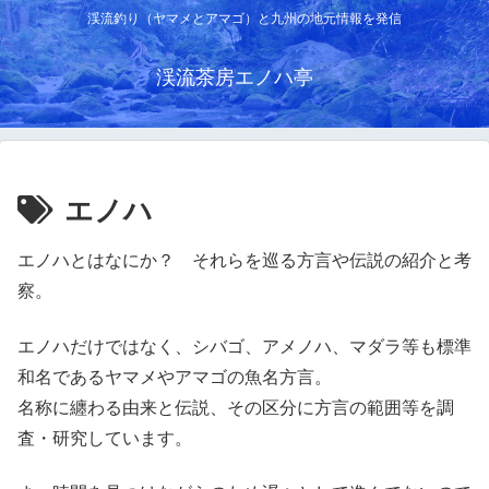
渓流釣り（ヤマメとアマゴ）と九州の地元情報を発信
渓流茶房エノハ亭
エノハ
エノハとはなにか？ それらを巡る方言や伝説の紹介と考
察。
エノハだけではなく、シバゴ、アメノハ、マダラ等も標準
和名であるヤマメやアマゴの魚名方言。
名称に纏わる由来と伝説、その区分に方言の範囲等を調
査・研究しています。