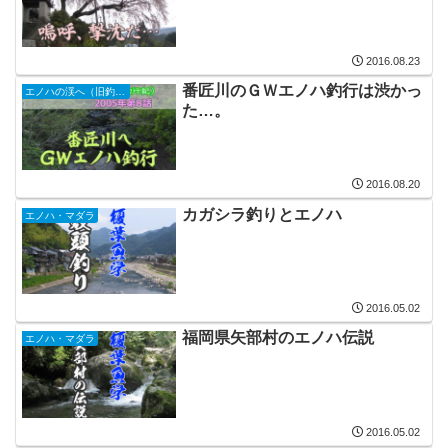
2016.08.23
番匠川のＧＷエノハ釣行は渋かっ
エノハの渓へ（旧釣行記）
た…。
2016.08.20
カガシラ釣りとエノハ
エノハ・マダラ
2016.05.02
福岡県矢部村のエノハ伝説
エノハ・マダラ
2016.05.02