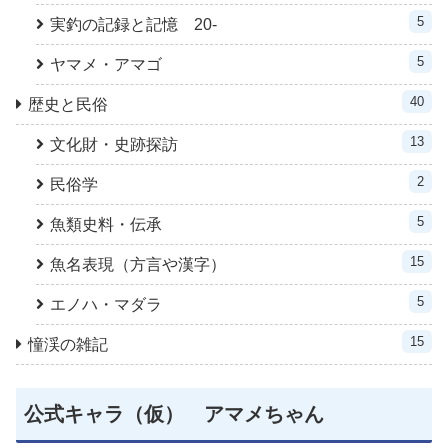
5
実釣の記録と記憶 20-
5
ヤマメ・アマゴ
40
歴史と民俗
13
文化財・史跡探訪
2
民俗学
5
魚類史料・伝承
15
魚名表現（方言や漢字）
5
エノハ・マダラ
15
憧渓の雑記
公式キャラ（仮） アマメちゃん