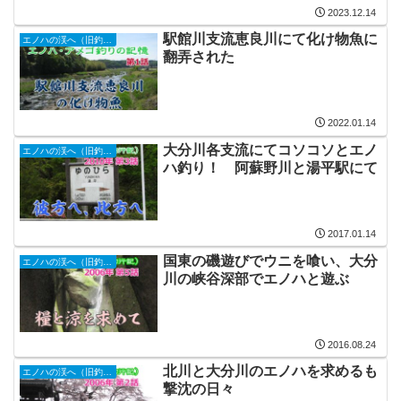
2023.12.14
駅館川支流恵良川にて化け物魚に
エノハの渓へ（旧釣行記）
翻弄された
2022.01.14
大分川各支流にてコソコソとエノ
エノハの渓へ（旧釣行記）
ハ釣り！ 阿蘇野川と湯平駅にて
2017.01.14
国東の磯遊びでウニを喰い、大分
エノハの渓へ（旧釣行記）
川の峡谷深部でエノハと遊ぶ
2016.08.24
北川と大分川のエノハを求めるも
エノハの渓へ（旧釣行記）
撃沈の日々