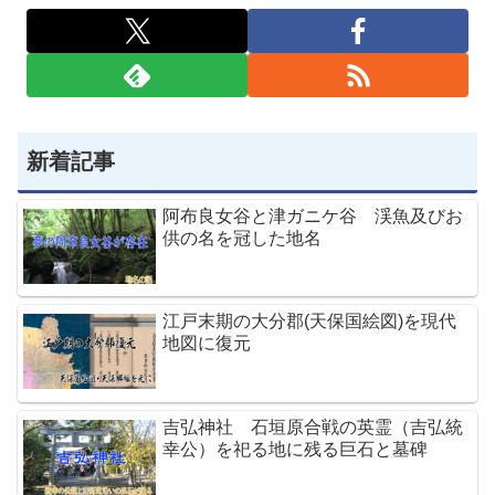
新着記事
阿布良女谷と津ガニケ谷 渓魚及びお
供の名を冠した地名
江戸末期の大分郡(天保国絵図)を現代
地図に復元
吉弘神社 石垣原合戦の英霊（吉弘統
幸公）を祀る地に残る巨石と墓碑