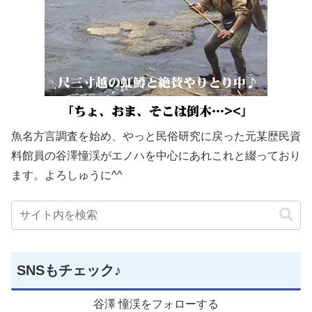
魚名方言調査を始め、やっと民俗研究に戻った元某歴民資
料館員の谷澤憧渓がエノハを中心にあれこれと綴っており
ます。よろしゅうに^^
SNSもチェック♪
谷澤 憧渓をフォローする