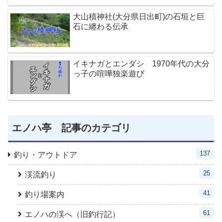
大山積神社(大分県日出町)の石垣と巨
石に纏わる伝承
イキナガとエンダシ 1970年代の大分
っ子の喧嘩独楽遊び
エノハ亭 記事のカテゴリ
137
釣り・アウトドア
25
渓流釣り
41
釣り場案内
61
エノハの渓へ（旧釣行記）