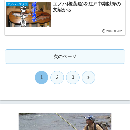
エノハ(榎葉魚)を江戸中期以降の
エノハ・マダラ
文献から
2016.05.02
次のページ
次
1
2
3
へ