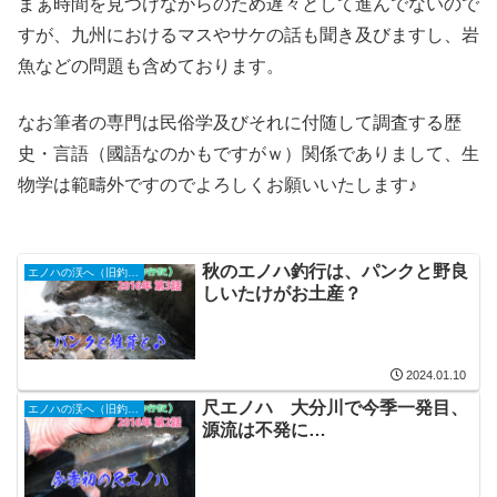
まぁ時間を見つけながらのため遅々として進んでないので
すが、九州におけるマスやサケの話も聞き及びますし、岩
魚などの問題も含めております。
なお筆者の専門は民俗学及びそれに付随して調査する歴
史・言語（國語なのかもですがｗ）関係でありまして、生
物学は範疇外ですのでよろしくお願いいたします♪
秋のエノハ釣行は、パンクと野良
エノハの渓へ（旧釣行記）
しいたけがお土産？
2024.01.10
尺エノハ 大分川で今季一発目、
エノハの渓へ（旧釣行記）
源流は不発に…