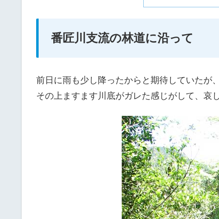
番匠川支流の林道に沿って
前日に雨も少し降ったからと期待していたが
その上ますます川底がガレた感じがして、哀