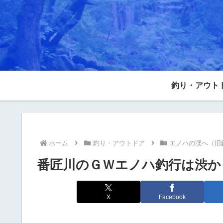
釣り・アウト
ホーム
釣り・アウトドア
エノハの渓へ（旧
番匠川のＧＷエノハ釣行は渋か
X
Facebook