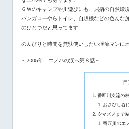
ＧＷのキャンプや川遊びにも、屈指の自然環
バンガローやらトイレ、自販機などの色んな
のひとつだと思ってます。
のんびりと時間を無駄使いしたい渓流マンに
～2005年 エノハの渓へ第８話～
目
番匠川支流の
おさびし谷
夕マズメまで
番匠川のエ