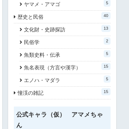
5
ヤマメ・アマゴ
40
歴史と民俗
13
文化財・史跡探訪
2
民俗学
5
魚類史料・伝承
15
魚名表現（方言や漢字）
5
エノハ・マダラ
15
憧渓の雑記
公式キャラ（仮） アマメちゃ
ん