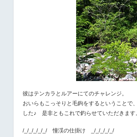
彼はテンカラとルアーにてのチャレンジ。
おいらもこっそりと毛鉤をするということで
した♪ 是非ともこれで釣らせていただきます
/_/_/_/_/_/ 憧渓の仕掛け _/_/_/_/_/