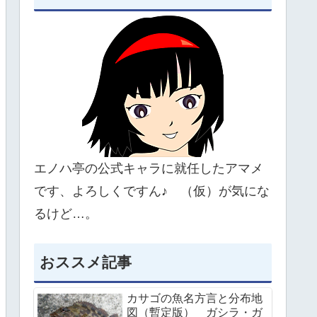
エノハ亭の公式キャラに就任したアマメ
です、よろしくですん♪ （仮）が気にな
るけど…。
おススメ記事
カサゴの魚名方言と分布地
図（暫定版） ガシラ・ガ