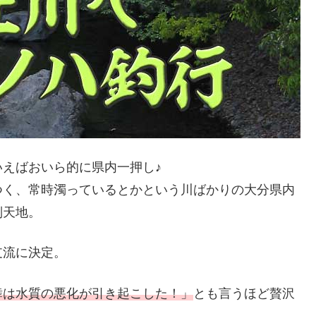
えばおいら的に県内一押し♪
つく、常時濁っているとかという川ばかりの大分県内
別天地。
支流に決定。
舞は水質の悪化が引き起こした！」
とも言うほど贅沢