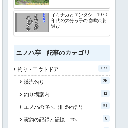
イキナガとエンダシ 1970
年代の大分っ子の喧嘩独楽
遊び
エノハ亭 記事のカテゴリ
137
釣り・アウトドア
25
渓流釣り
41
釣り場案内
61
エノハの渓へ（旧釣行記）
5
実釣の記録と記憶 20-