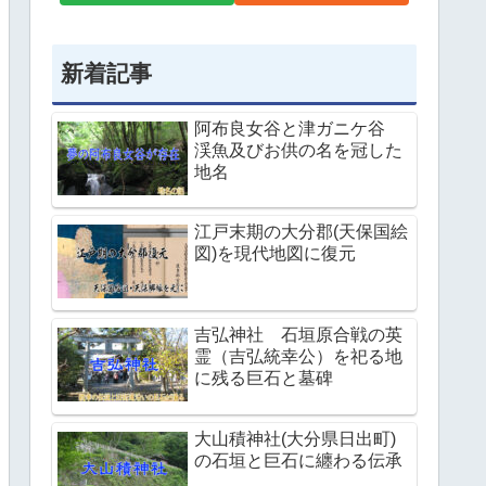
新着記事
阿布良女谷と津ガニケ谷
渓魚及びお供の名を冠した
地名
江戸末期の大分郡(天保国絵
図)を現代地図に復元
吉弘神社 石垣原合戦の英
霊（吉弘統幸公）を祀る地
に残る巨石と墓碑
大山積神社(大分県日出町)
の石垣と巨石に纏わる伝承