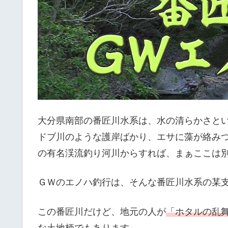
大分県南部の番匠川水系は、水の清らかさとい
ドブ川のような護岸ばかり、エサに藻が絡み
の有名渓流釣り河川からすれば、まぁここは
ＧＷのエノハ釣行は、そんな番匠川水系の某
この番匠川だけど、地元の人が
「ホタルの乱
な土地柄でもあります。