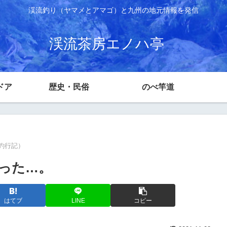
渓流釣り（ヤマメとアマゴ）と九州の地元情報を発信
渓流茶房エノハ亭
ドア
歴史・民俗
のべ竿道
釣行記）
った…。
はてブ
LINE
コピー