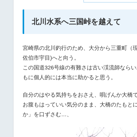
北川水系へ三国峠を越えて
宮崎県の北川釣行のため、大分から三重町（現
佐伯市宇目)へと向う。
この国道326号線の有難さは古い渓流師ならい
もに個人的には本当に助かると思う。
自分のはやる気持ちをおさえ、唄げんか大橋で
お腹もはっていい気分のまま、大橋のたもと
か」を口ずさむ…、