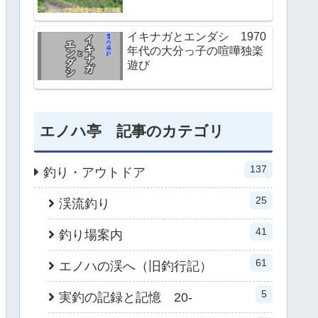
イキナガとエンダシ 1970
年代の大分っ子の喧嘩独楽
遊び
エノハ亭 記事のカテゴリ
137
釣り・アウトドア
25
渓流釣り
41
釣り場案内
61
エノハの渓へ（旧釣行記）
5
実釣の記録と記憶 20-