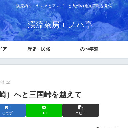
渓流釣り（ヤマメとアマゴ）と九州の地元情報を発信
渓流茶房エノハ亭
ドア
歴史・民俗
のべ竿道
釣行記）
崎）へと三国峠を越えて
はてブ
LINE
コピー