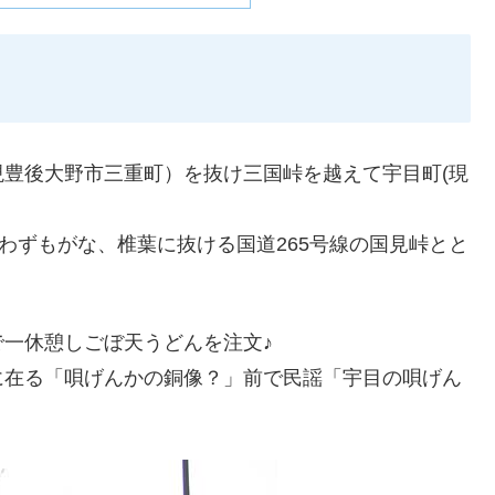
豊後大野市三重町）を抜け三国峠を越えて宇目町(現
わずもがな、椎葉に抜ける国道265号線の国見峠とと
一休憩しごぼ天うどんを注文♪
に在る「唄げんかの銅像？」前で民謡「宇目の唄げん