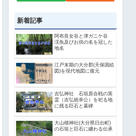
新着記事
阿布良女谷と津ガニケ谷
渓魚及びお供の名を冠した
地名
江戸末期の大分郡(天保国絵
図)を現代地図に復元
吉弘神社 石垣原合戦の英
霊（吉弘統幸公）を祀る地
に残る巨石と墓碑
大山積神社(大分県日出町)
の石垣と巨石に纏わる伝承