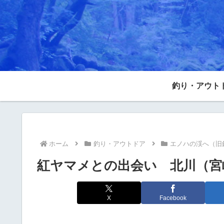
釣り・アウト
ホーム
釣り・アウトドア
エノハの渓へ（旧
紅ヤマメとの出会い 北川（宮
X
Facebook