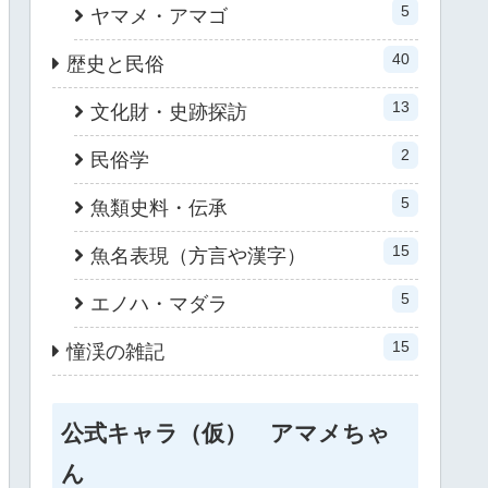
5
ヤマメ・アマゴ
40
歴史と民俗
13
文化財・史跡探訪
2
民俗学
5
魚類史料・伝承
15
魚名表現（方言や漢字）
5
エノハ・マダラ
15
憧渓の雑記
公式キャラ（仮） アマメちゃ
ん