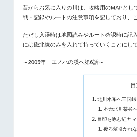
昔からお気に入りの川は、攻略用のMAPとして
戦・記録やルートの注意事項を記しており、こ
ただし入渓時は地図読みやルート確認時に記
には磁北線のみを入れて持っていくことにし
～2005年 エノハの渓へ第6話～
目
北川水系へ三国峠
本命北川某谷
目印を啄む紅ヤマ
後ろ髪引かれ