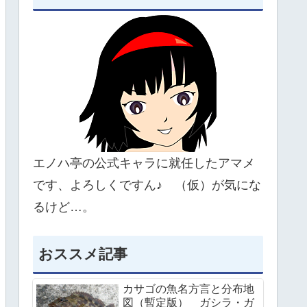
エノハ亭の公式キャラに就任したアマメ
です、よろしくですん♪ （仮）が気にな
るけど…。
おススメ記事
カサゴの魚名方言と分布地
図（暫定版） ガシラ・ガ