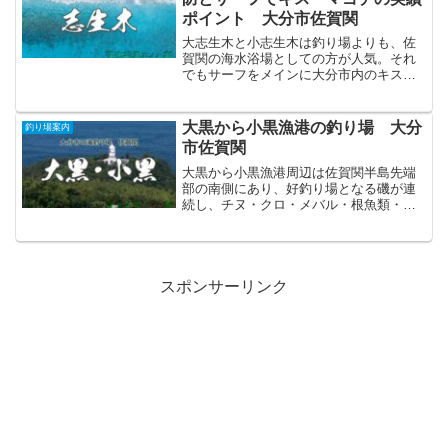
ポイント 大分市佐賀関
大志生木と小志生木は釣り場よりも、佐
賀関の海水浴場としての方が人気。それ
でもサーフをメインに大分市内のキス・
マゴチ釣り場としては好ポイントでもあ
る。
大黒から小黒漁港の釣り場 大分
釣り場案内
市佐賀関
大黒から小黒漁港周辺は佐賀関半島先端
部の南側にあり、好釣り場となる磯が連
続し、チヌ・クロ・メバル・根魚類・イ
カ・アジ・イサキ・真鯛などが主なター
ゲットとなる。ビシャゴ岩を望む朝日は
美しいので、初日の出にもお勧めのスポ
ット♪
スポンサーリンク