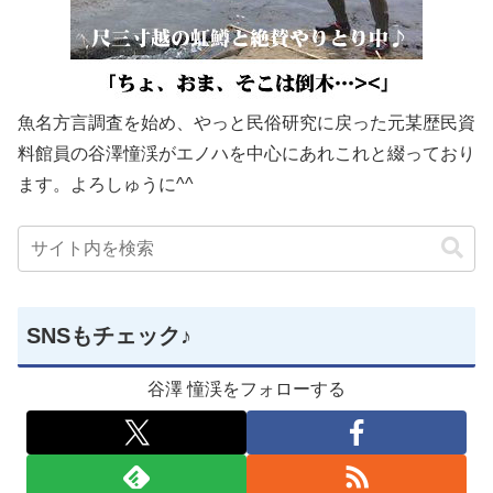
魚名方言調査を始め、やっと民俗研究に戻った元某歴民資
料館員の谷澤憧渓がエノハを中心にあれこれと綴っており
ます。よろしゅうに^^
SNSもチェック♪
谷澤 憧渓をフォローする