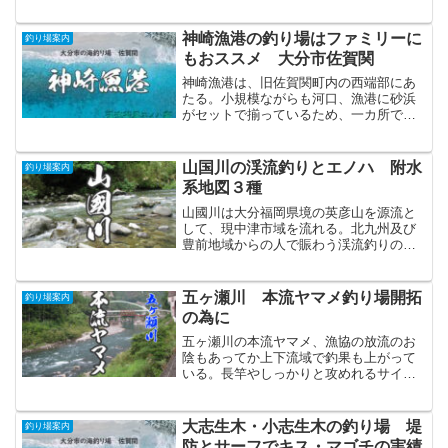
大きく育つことでも知られている。
神崎漁港の釣り場はファミリーに
釣り場案内
もおススメ 大分市佐賀関
神崎漁港は、旧佐賀関町内の西端部にあ
たる。小規模ながらも河口、漁港に砂浜
がセットで揃っているため、一カ所で色
んな釣りが楽しめるのが特徴。駐車場も
広く神崎海水浴場にはトイレもあるのは
ありがたい。
山国川の渓流釣りとエノハ 附水
釣り場案内
系地図３種
山國川は大分福岡県境の英彦山を源流と
して、現中津市域を流れる。北九州及び
豊前地域からの人で賑わう渓流釣りの人
気河川ともいえる。有望なエノハのポイ
ントとしては本流源流部や津民川などが
挙げられる。
五ヶ瀬川 本流ヤマメ釣り場開拓
釣り場案内
の為に
五ヶ瀬川の本流ヤマメ、漁協の放流のお
陰もあってか上下流域で釣果も上がって
いる。長竿やしっかりと攻めれるサイズ
のルアーを準備して、尺越えから尺三寸
越えの大物ヤマメを狙っていただきたい
清流である。
大志生木・小志生木の釣り場 堤
釣り場案内
防とサーフでキス・マゴチの実績