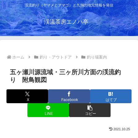
渓流釣り（ヤマメとアマゴ）と九州の地元情報を発信
渓流茶房エノハ亭
ホーム
釣り・アウトドア
釣り場案内
五ヶ瀬川源流域・三ヶ所川方面の渓流釣
り 附鳥観図
X
Facebook
はてブ
LINE
コピー
2021.10.25