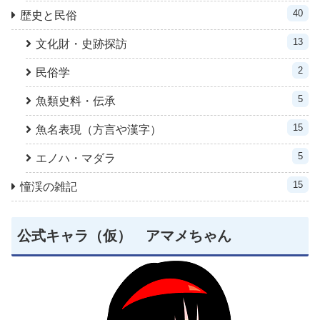
40
歴史と民俗
13
文化財・史跡探訪
2
民俗学
5
魚類史料・伝承
15
魚名表現（方言や漢字）
5
エノハ・マダラ
15
憧渓の雑記
公式キャラ（仮） アマメちゃん