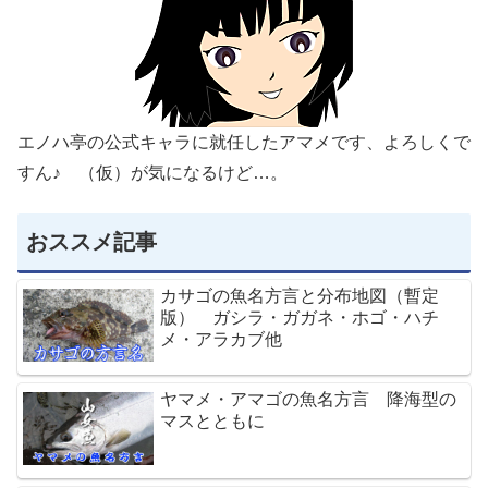
エノハ亭の公式キャラに就任したアマメです、よろしくで
すん♪ （仮）が気になるけど…。
おススメ記事
カサゴの魚名方言と分布地図（暫定
版） ガシラ・ガガネ・ホゴ・ハチ
メ・アラカブ他
ヤマメ・アマゴの魚名方言 降海型の
マスとともに