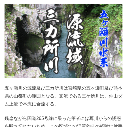
五ヶ瀬川の源流及び三カ所川は宮崎県の五ヶ瀬町及び熊本
県の山都町の範囲となる。支流である三ケ所川は、仲山ダ
ム上流で本流に合流する。
残念ながら国道265号線に乗った筆者には耳川からの誘惑
を断ち切れないため、この区域での渓流釣りの経験は片手