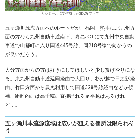
カシミールにて作成した3DCGマップ
五ヶ瀬川源流方面へのルートだが、福岡、熊本に北九州方
面の方なら九州自動車道南下、嘉島JCTにて九州中央自動
車道で山都町に入り国道445号線、同218号線で向かうの
が良いだろう。
大分方面からの方は好きにしてほしいと少し投げやりにな
る。東九州自動車道延岡経由で大回り、杉が越で日之影経
由、竹田方面から農免利用して国道328号線経由などが候
補、距離的には高千穂に直接出れる尾平越はあるけれ
ど…。
五ヶ瀬川本流源流域は広いが狙える個所は限られそ
う