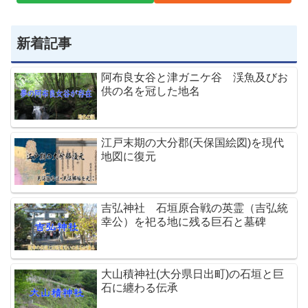
新着記事
阿布良女谷と津ガニケ谷 渓魚及びお
供の名を冠した地名
江戸末期の大分郡(天保国絵図)を現代
地図に復元
吉弘神社 石垣原合戦の英霊（吉弘統
幸公）を祀る地に残る巨石と墓碑
大山積神社(大分県日出町)の石垣と巨
石に纏わる伝承