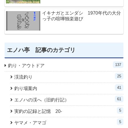
イキナガとエンダシ 1970年代の大分
っ子の喧嘩独楽遊び
エノハ亭 記事のカテゴリ
137
釣り・アウトドア
25
渓流釣り
41
釣り場案内
61
エノハの渓へ（旧釣行記）
5
実釣の記録と記憶 20-
5
ヤマメ・アマゴ