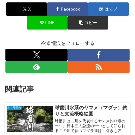
X
Facebook
はてブ
LINE
コピー
谷澤 憧渓をフォローする
関連記事
球磨川水系のヤマメ（マダラ）釣
釣り場案内
りと支流概略絵図
球磨川は九州を代表するヤマメ釣り場の
一つ。日本三大急流の一つとして知られ
るこの川で育つマダラ達は、引きも強く