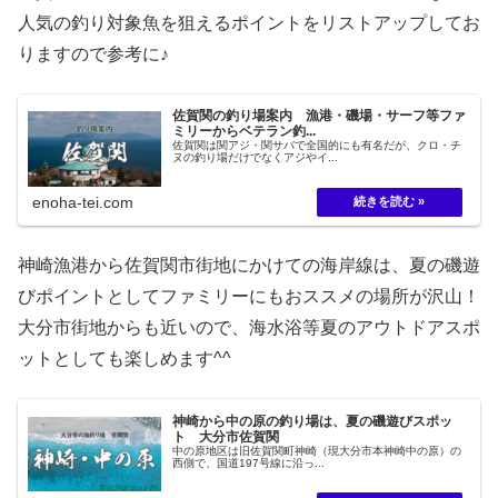
人気の釣り対象魚を狙えるポイントをリストアップしてお
りますので参考に♪
佐賀関の釣り場案内 漁港・磯場・サーフ等ファ
ミリーからベテラン釣...
佐賀関は関アジ・関サバで全国的にも有名だが、クロ・チ
ヌの釣り場だけでなくアジやイ...
enoha-tei.com
神崎漁港から佐賀関市街地にかけての海岸線は、夏の磯遊
びポイントとしてファミリーにもおススメの場所が沢山！
大分市街地からも近いので、海水浴等夏のアウトドアスポ
ットとしても楽しめます^^
神崎から中の原の釣り場は、夏の磯遊びスポッ
ト 大分市佐賀関
中の原地区は旧佐賀関町神崎（現大分市本神崎中の原）の
西側で、国道197号線に沿っ...