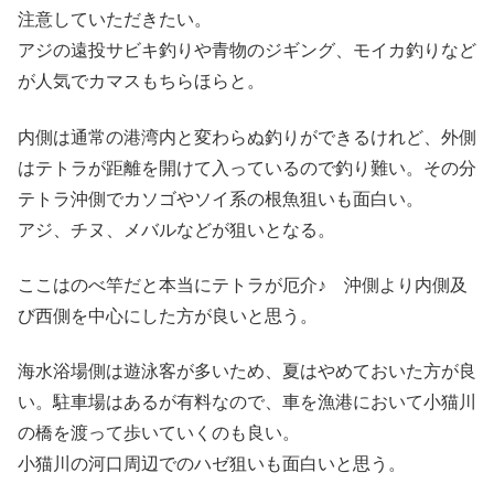
注意していただきたい。
アジの遠投サビキ釣りや青物のジギング、モイカ釣りなど
が人気でカマスもちらほらと。
内側は通常の港湾内と変わらぬ釣りができるけれど、外側
はテトラが距離を開けて入っているので釣り難い。その分
テトラ沖側でカソゴやソイ系の根魚狙いも面白い。
アジ、チヌ、メバルなどが狙いとなる。
ここはのべ竿だと本当にテトラが厄介♪ 沖側より内側及
び西側を中心にした方が良いと思う。
海水浴場側は遊泳客が多いため、夏はやめておいた方が良
い。駐車場はあるが有料なので、車を漁港において小猫川
の橋を渡って歩いていくのも良い。
小猫川の河口周辺でのハゼ狙いも面白いと思う。