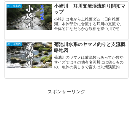
れてはいるものの、抑えてほしい川でも
小崎川 耳川支流渓流釣り開拓マ
釣り場案内
ある。
ップ
小崎川は南から上椎葉ダム（日向椎葉
湖）本体部分に合流する耳川の支流で、
全体的になだらかな渓相を持つ川で初心
者にも釣りやすいと言えるだろう。
菊池川水系のヤマメ釣りと支流概
釣り場案内
略地図
菊池川のヤマメは放流数もあってか数や
サイズではその他有名河川には劣るもの
の、魚体の美しさで言えば九州渓流釣り
河川の中でもトップランクに入るのは間
違いなく、未経験の方はその姿にぜひと
も出会っていただきたいもの。
スポンサーリンク