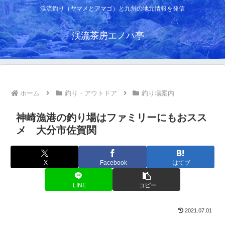
渓流釣り（ヤマメとアマゴ）と九州の地元情報を発信
渓流茶房エノハ亭
ホーム
釣り・アウトドア
釣り場案内
神崎漁港の釣り場はファミリーにもおスス
メ 大分市佐賀関
X
Facebook
はてブ
LINE
コピー
2021.07.01