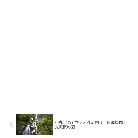
小丸川のヤマメと渓流釣り 附鳥観図・
支流概略図