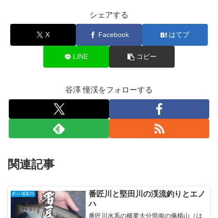
シェアする
X
Facebook
はてブ
LINE
コピー
谷澤 憧渓をフォローする
関連記事
番匠川と堅田川の渓流釣りとエノ
釣り場案内
ハ
番匠川水系の概要大分県南の佩楯山（は