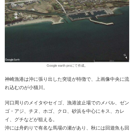
Google earth proにて作成。
神崎漁港は沖に張り出した突堤が特徴で、上画像中央に流
れ込むのが小猫川。
河口周りのメイタやセイゴ、漁港波止場でのメバル、ゼン
ゴ・アジ、チヌ、ホゴ、クロ、砂浜を中心にキス、カレ
イ、グチなどが狙える。
沖には舟釣りで有名な馬場の瀬があり、秋には回遊魚も回