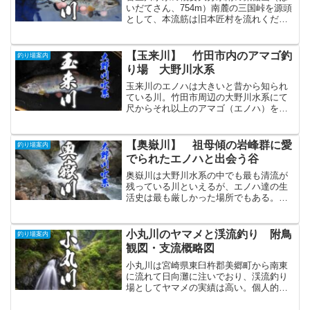
いだてさん、754m）南麓の三国峠を源頭
として、本流筋は旧本匠村を流れくだり
旧弥生町方面の井崎川と合流し佐伯市街
地へと進む。旧蒲江・旧鶴見両町との境
から流れる堅田川とは河口にて合流し佐
【玉来川】 竹田市内のアマゴ釣
釣り場案内
伯湾へと注ぐ一級河川...
り場 大野川水系
玉来川のエノハは大きいと昔から知られ
ている川。竹田市周辺の大野川水系にて
尺からそれ以上のアマゴ（エノハ）を狙
うなら、過去実績の高さからもまず外せ
ない川と言える。しっかりとポイントを
開拓して大物を狙ってほしい川だ。
【奥嶽川】 祖母傾の岩峰群に愛
釣り場案内
でられたエノハと出会う谷
奥嶽川は大野川水系の中でも最も清流が
残っている川といえるが、エノハ達の生
活史は最も厳しかった場所でもある。上
～本流釣りというよりは源流釣りのポイ
ントが多いので、初心者はしっかり足慣
らしをしておこう。
小丸川のヤマメと渓流釣り 附鳥
釣り場案内
観図・支流概略図
小丸川は宮崎県東臼杵郡美郷町から南東
に流れて日向灘に注いでおり、渓流釣り
場としてヤマメの実績は高い。個人的に
は支谷の沢歩きも楽しめるため個人的に
も好評価の川。五ヶ瀬川や耳川などに隠