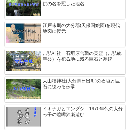
供の名を冠した地名
江戸末期の大分郡(天保国絵図)を現代
地図に復元
吉弘神社 石垣原合戦の英霊（吉弘統
幸公）を祀る地に残る巨石と墓碑
大山積神社(大分県日出町)の石垣と巨
石に纏わる伝承
イキナガとエンダシ 1970年代の大分
っ子の喧嘩独楽遊び