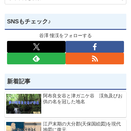
SNSもチェック♪
谷澤 憧渓をフォローする
新着記事
阿布良女谷と津ガニケ谷 渓魚及びお
供の名を冠した地名
江戸末期の大分郡(天保国絵図)を現代
地図に復元