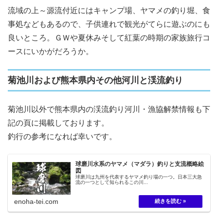
流域の上～源流付近にはキャンプ場、ヤマメの釣り堀、食
事処などもあるので、子供連れで観光がてらに遊ぶのにも
良いところ。ＧＷや夏休みそして紅葉の時期の家族旅行コ
ースにいかがだろうか。
菊池川および熊本県内その他河川と渓流釣り
菊池川以外で熊本県内の渓流釣り河川・漁協解禁情報も下
記の頁に掲載しております。
釣行の参考になれば幸いです。
球磨川水系のヤマメ（マダラ）釣りと支流概略絵
図
球磨川は九州を代表するヤマメ釣り場の一つ。日本三大急
流の一つとして知られるこの川...
enoha-tei.com