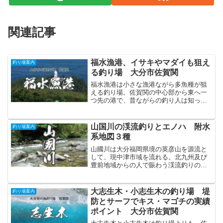
関連記事
福水漁港、イサキやマダイも狙え
釣り場案内
る釣り場 大分市佐賀関
福水漁港は小さな漁港ながら多魚種が狙
える釣り場。佐賀関の中心部から東へ一
つ先の港で、昔ながらの釣り人は知って
いる場所でもある。ファミリーでも楽し
めるけれど、どちらかと云えば釣り好き
がにんまりしながら釣る場所だろう。
山国川の渓流釣りとエノハ 附水
釣り場案内
系地図３種
山國川は大分福岡県境の英彦山を源流と
して、現中津市域を流れる。北九州及び
豊前地域からの人で賑わう渓流釣りの人
気河川ともいえる。有望なエノハのポイ
ントとしては本流源流部や津民川などが
挙げられる。
大志生木・小志生木の釣り場 堤
釣り場案内
防とサーフでキス・マゴチの実績
ポイント 大分市佐賀関