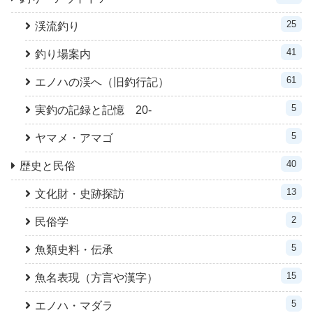
25
渓流釣り
41
釣り場案内
61
エノハの渓へ（旧釣行記）
5
実釣の記録と記憶 20-
5
ヤマメ・アマゴ
40
歴史と民俗
13
文化財・史跡探訪
2
民俗学
5
魚類史料・伝承
15
魚名表現（方言や漢字）
5
エノハ・マダラ