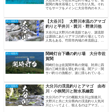
大志生木と小志生木は釣り場よりも、佐
賀関の海水浴場としての方が人気。それ
でもサーフをメインに大分市内のキス・
マゴチ釣り場としては好ポイントでもあ
る。
【大谷川】 大野川本流のアマゴ
釣り場案内
釣りと平井川・茜川・野津川他
大谷川は大野川の本流筋であり、源流部
は源頭にあたりアマゴの釣り場としての
人気もある。竹田市内域の本流筋は、緒
方川の入田方面や玉来川にこそ劣るもの
の、十分なポテンシャルを持っているの
で開拓しておくのは吉。
関崎灯台下磯の釣り場 大分市佐
釣り場案内
賀関
関崎灯台は佐賀関半島の突端、対岸に四
国の三崎方面を望む釣り場。関アジ・関
サバ釣りの漁船が、波に揺られているの
を見ながらクロ・チヌ・マダイ・スズキ
などが狙える一級ポイント。
大分川の渓流釣りとアマゴ 由布
釣り場案内
川・小狭間川と附水系繪図
大分川のアマゴの概観大分川は筑後川、
大野川と共に大分県内の渓流釣り人気河
川といってよく、狙えるのはアマゴ。全
体的になだらかな流れであり本格的な山