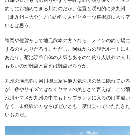
放流や管理も含め釣りやすく手軽な釣り場が多く、ヤマメ
釣りにお勧めできる川なのだが、位置と渓相的に東九州
（北九州～大分）方面の釣り人だと今一つ選択肢に入り辛
いとは思う。
福岡や佐賀そして地元熊本の方々なら、メインの釣り場に
するのもありだろう。ただし、阿蘇からの観光ルートにも
あたり、菊池渓谷自体の人気もあるので釣り人以外の人出
も多いのが難点と言えば難点だろうか。
九州の渓流釣り河川御三家や他人気河川の陰に隠れている
が、数やサイズではなくヤマメの美しさで言えば、この菊
池川ヤマメが九州の中でもトップランクに入るのは間違い
なく、未経験の方ならばぜひとも一度出会っていただきた
いものだ。