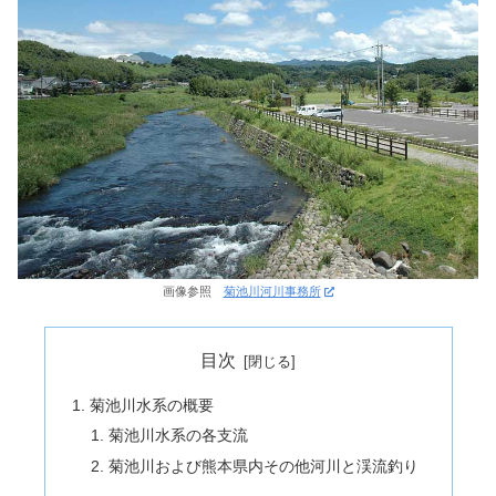
画像参照
菊池川河川事務所
目次
菊池川水系の概要
菊池川水系の各支流
菊池川および熊本県内その他河川と渓流釣り