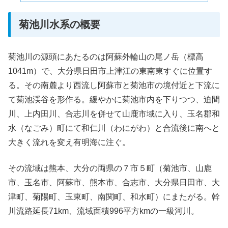
菊池川水系の概要
菊池川の源頭にあたるのは阿蘇外輪山の尾ノ岳（標高
1041m）で、大分県日田市上津江の東南東すぐに位置す
る。その南麓より西流し阿蘇市と菊池市の境付近と下流に
て菊池渓谷を形作る。緩やかに菊池市内を下りつつ、迫間
川、上内田川、合志川を併せて山鹿市域に入り、玉名郡和
水（なごみ）町にて和仁川（わにがわ）と合流後に南へと
大きく流れを変え有明海に注ぐ。
その流域は熊本、大分の両県の７市５町（菊池市、山鹿
市、玉名市、阿蘇市、熊本市、合志市、大分県日田市、大
津町、菊陽町、玉東町、南関町、和水町）にまたがる。幹
川流路延長71km、流域面積996平方kmの一級河川。