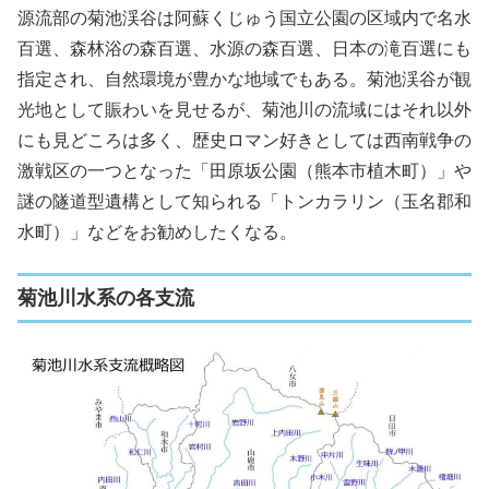
源流部の菊池渓谷は阿蘇くじゅう国立公園の区域内で名水
百選、森林浴の森百選、水源の森百選、日本の滝百選にも
指定され、自然環境が豊かな地域でもある。菊池渓谷が観
光地として賑わいを見せるが、菊池川の流域にはそれ以外
にも見どころは多く、歴史ロマン好きとしては西南戦争の
激戦区の一つとなった「田原坂公園（熊本市植木町）」や
謎の隧道型遺構として知られる「トンカラリン（玉名郡和
水町）」などをお勧めしたくなる。
菊池川水系の各支流