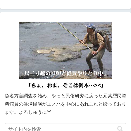
魚名方言調査を始め、やっと民俗研究に戻った元某歴民資
料館員の谷澤憧渓がエノハを中心にあれこれと綴っており
ます。よろしゅうに^^