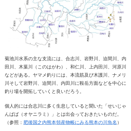
菊池川水系の主な支流には、合志川、岩野川、迫間川、内
田川、木葉川（このはがわ）、和仁川、上内田川、河原川
などがある。ヤマメ釣りには、本流筋及び木護川、ナメリ
川そして岩野川、迫間川、内田川に鞍岳方面などを中心に
釣り場を開拓していくと良いだろう。
個人的には合志川に多く生息していると聞いた「せいじゃ
んばば（オヤニラミ）」とは出会っておきたいものだ。
（参照：
肥後国之内熊本領産物帳にみる熊本の川魚名
）