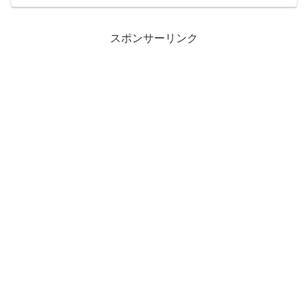
岳渓流ではなく、イメージとしては里川
がメインの釣り場と考えてよい。どの支
流に入ってもアマゴを狙う...
スポンサーリンク