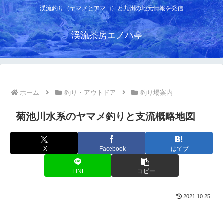
渓流釣り（ヤマメとアマゴ）と九州の地元情報を発信
渓流茶房エノハ亭
ホーム
釣り・アウトドア
釣り場案内
菊池川水系のヤマメ釣りと支流概略地図
X
Facebook
はてブ
LINE
コピー
2021.10.25