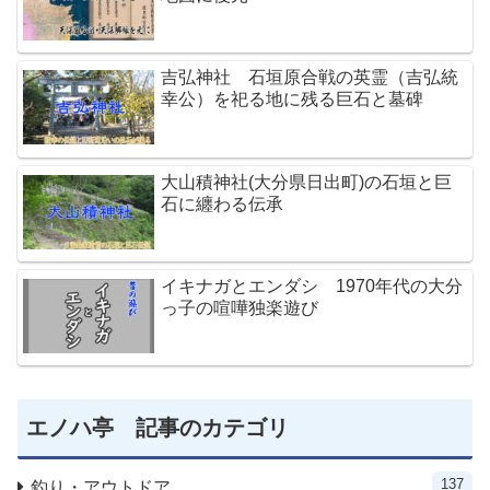
吉弘神社 石垣原合戦の英霊（吉弘統
幸公）を祀る地に残る巨石と墓碑
大山積神社(大分県日出町)の石垣と巨
石に纏わる伝承
イキナガとエンダシ 1970年代の大分
っ子の喧嘩独楽遊び
エノハ亭 記事のカテゴリ
137
釣り・アウトドア