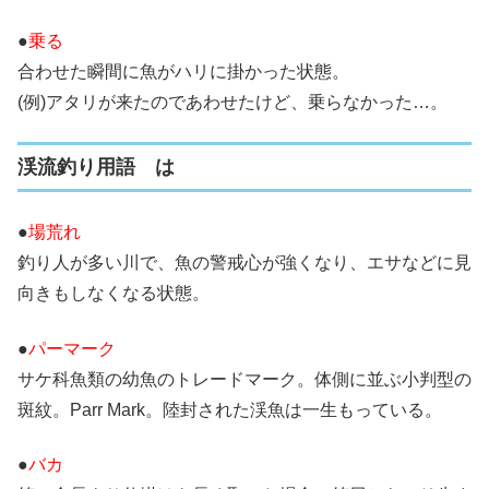
●
乗る
合わせた瞬間に魚がハリに掛かった状態。
(例)アタリが来たのであわせたけど、乗らなかった…。
渓流釣り用語 は
●
場荒れ
釣り人が多い川で、魚の警戒心が強くなり、エサなどに見
向きもしなくなる状態。
●
パーマーク
サケ科魚類の幼魚のトレードマーク。体側に並ぶ小判型の
斑紋。Parr Mark。陸封された渓魚は一生もっている。
●
バカ