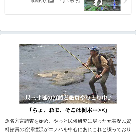
渓流釣り用語 「ま～わ行」
魚名方言調査を始め、やっと民俗研究に戻った元某歴民資
料館員の谷澤憧渓がエノハを中心にあれこれと綴っており