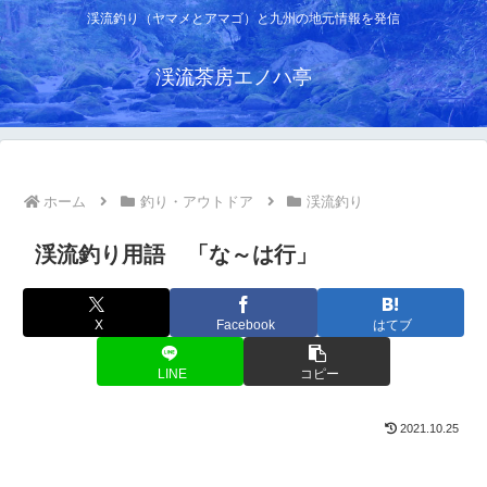
渓流釣り（ヤマメとアマゴ）と九州の地元情報を発信
渓流茶房エノハ亭
ホーム
釣り・アウトドア
渓流釣り
渓流釣り用語 「な～は行」
X
Facebook
はてブ
LINE
コピー
2021.10.25