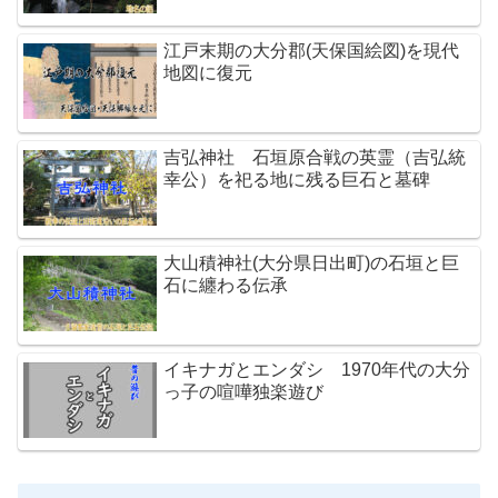
江戸末期の大分郡(天保国絵図)を現代
地図に復元
吉弘神社 石垣原合戦の英霊（吉弘統
幸公）を祀る地に残る巨石と墓碑
大山積神社(大分県日出町)の石垣と巨
石に纏わる伝承
イキナガとエンダシ 1970年代の大分
っ子の喧嘩独楽遊び