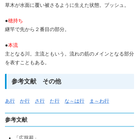
草木が水面に覆い被さるように生えた状態。ブッシュ。
●
穂持ち
継竿で先から２番目の部分。
●
本流
主となる川。主流ともいう。流れの筋のメインとなる部分
を表すこともある。
参考文献 その他
あ行
か行
さ行
た行
な～は行
ま～わ行
参考文献
「広辞苑」