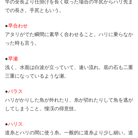
竿の全長より仕掛けを長く取った場合の竿尻からハリ先ま
での長さ。手尻ともいう。
●
早合わせ
アタリがでた瞬間に素早く合わせること。ハリに乗らなか
った時も言う。
●
早瀬
浅く、水面は白波が立っていて、速い流れ。底の石も二重
三重になっているような瀬。
●
バラス
ハリがかりした魚が外れたり、糸が切れたりして魚を逃が
してしまうこと。憧渓の得意技。
●
ハリス
道糸とハリの間に使う糸。一般的に道糸より少し細い。道