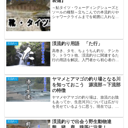
装備】
～鮎タイツ・ウェーディングシューズと
ソールの種類～立ちこんでの本流釣りや
シャワークライムまでを範囲に入れなが
らの源流釣行を主とする渓流釣りの場合
は、装備にウェーダーを使うには荷が重
い場面がでてきます。そこで使用するの
はウェーディングシューズ...
渓流釣り用語 「た行」
渓流釣り
高巻き、タモ、ちょうちん釣り、テンカ
ラ、トラウト他、渓流釣りに関連するた
行の用語を解説。入門者から初心者の皆
さまの手助けになります様に♪
ヤマメとアマゴの釣り場となる川
渓流釣り
を知っておこう 源流部～下流部
の特徴
ヤマメやアマゴの釣り場は、放流のお陰
もあってか、生息河川については広がり
を見せているように思う。現在では、降
海型も含めて源流域から河口に近い下流
域までが対象となるので、入門者にはそ
れぞれの特徴について知っておくほうが
渓流釣りで出会う野生動物達
渓流釣り
良いだろう。
熊、猪、鹿、猿等に注意！