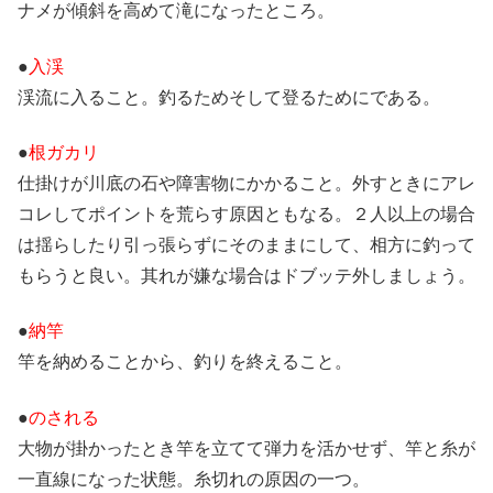
ナメが傾斜を高めて滝になったところ。
●
入渓
渓流に入ること。釣るためそして登るためにである。
●
根ガカリ
仕掛けが川底の石や障害物にかかること。外すときにアレ
コレしてポイントを荒らす原因ともなる。２人以上の場合
は揺らしたり引っ張らずにそのままにして、相方に釣って
もらうと良い。其れが嫌な場合はドブッテ外しましょう。
●
納竿
竿を納めることから、釣りを終えること。
●
のされる
大物が掛かったとき竿を立てて弾力を活かせず、竿と糸が
一直線になった状態。糸切れの原因の一つ。