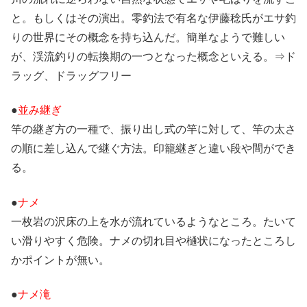
と。もしくはその演出。零釣法で有名な伊藤稔氏がエサ釣
りの世界にその概念を持ち込んだ。簡単なようで難しい
が、渓流釣りの転換期の一つとなった概念といえる。⇒ド
ラッグ、ドラッグフリー
●
並み継ぎ
竿の継ぎ方の一種で、振り出し式の竿に対して、竿の太さ
の順に差し込んで継ぐ方法。印籠継ぎと違い段や間ができ
る。
●
ナメ
一枚岩の沢床の上を水が流れているようなところ。たいて
い滑りやすく危険。ナメの切れ目や樋状になったところし
かポイントが無い。
●
ナメ滝