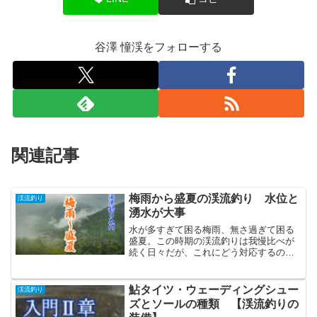
谷澤 憧渓をフォローする
関連記事
梅雨から盛夏の渓流釣り 水位と
渓流釣り
湧水が大事
水が多すぎて困る梅雨、無さ過ぎて困る
盛夏。この時期の渓流釣りは我慢比べが
続く日々だが、これにどう対応するのか
を河川の水位をチェックするのに良いサ
イトや夏ヤマメ対応の実例等を挙げて解
説しています。
鮎タイツ・ウェーディングシュー
渓流釣り
ズとソールの種類 【渓流釣りの