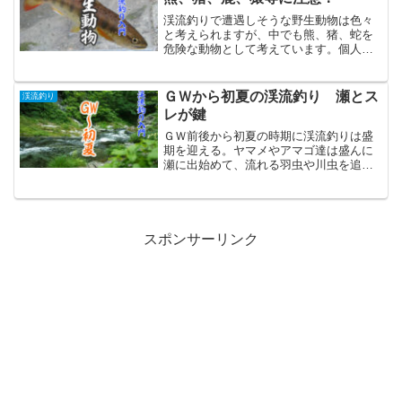
渓流釣りで遭遇しそうな野生動物は色々
と考えられますが、中でも熊、猪、蛇を
危険な動物として考えています。個人的
な対策方法を中心に渓流釣りの入門者や
初心者の方へのアドバイスになりそうな
ことを掲載しています。
ＧＷから初夏の渓流釣り 瀬とス
渓流釣り
レが鍵
ＧＷ前後から初夏の時期に渓流釣りは盛
期を迎える。ヤマメやアマゴ達は盛んに
瀬に出始めて、流れる羽虫や川虫を追う
ようになり、体力を取り戻して素敵な魚
体を持つようになる。そんな時期の入門
者へのアドバイスとなっています。
スポンサーリンク