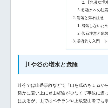
【急激な増
鉄砲水への注
滑落と落石注意
滑落しないた
落石注意と危
渓流釣り入門 ト
川や谷の増水と危険
昨今では山岳事故などで「山を舐めちょるか
確かに若い上に登山経験が少なくて事故に遭
はあるが、山ではベテランや上級登山者でも