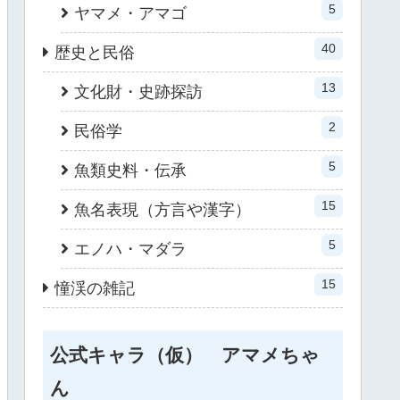
5
ヤマメ・アマゴ
40
歴史と民俗
13
文化財・史跡探訪
2
民俗学
5
魚類史料・伝承
15
魚名表現（方言や漢字）
5
エノハ・マダラ
15
憧渓の雑記
公式キャラ（仮） アマメちゃ
ん