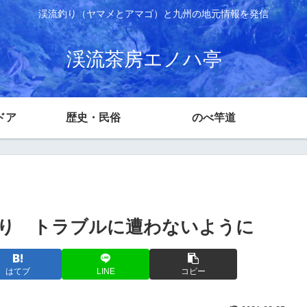
渓流釣り（ヤマメとアマゴ）と九州の地元情報を発信
渓流茶房エノハ亭
ドア
歴史・民俗
のべ竿道
り トラブルに遭わないように
はてブ
LINE
コピー