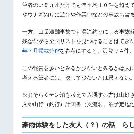
筆者のいる九州だけでも年平均１０件を超え
やウナギ釣りに遊びや作業中などの事故も含
一方、山岳遭難事故でも渓流釣りによる事故
残念ながら全国リストを見つけることはでき
年７月掲載分
を参考にすると、沢登り４件
この報告を多いとみるか少ないとみるかは人
考える筆者には、決して少ないとは思えない
※おそらくテン泊を考えて入渓する方は山好
入や山行（釣行）計画書（支流名、泊予定地
豪雨体験をした友人（？）の話 ら