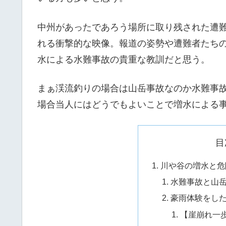
中州があったであろう場所に取り残された遭
れる衝撃的な映像。報道の姿勢や遭難者たち
水による水難事故の貴重な教訓だと思う。
まぁ渓流釣りの場合は山岳事故なのか水難事
場合当人にはどうでもよいことで増水による
目
川や谷の増水と危
水難事故と山
豪雨体験をし
【崖崩れ一