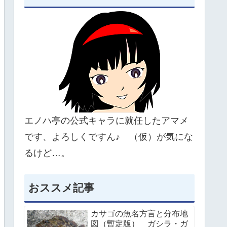
エノハ亭の公式キャラに就任したアマメ
です、よろしくですん♪ （仮）が気にな
るけど…。
おススメ記事
カサゴの魚名方言と分布地
図（暫定版） ガシラ・ガ