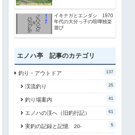
イキナガとエンダシ 1970
年代の大分っ子の喧嘩独楽
遊び
エノハ亭 記事のカテゴリ
137
釣り・アウトドア
25
渓流釣り
41
釣り場案内
61
エノハの渓へ（旧釣行記）
5
実釣の記録と記憶 20-