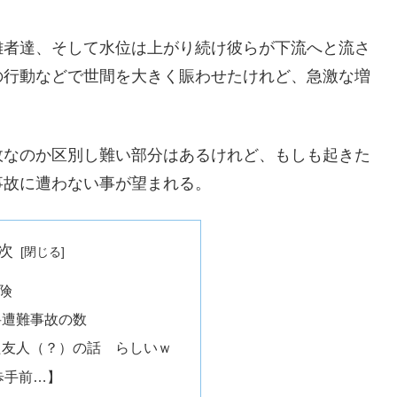
難者達、そして水位は上がり続け彼らが下流へと流さ
の行動などで世間を大きく賑わせたけれど、急激な増
故なのか区別し難い部分はあるけれど、もしも起きた
事故に遭わない事が望まれる。
次
険
岳遭難事故の数
た友人（？）の話 らしいｗ
歩手前…】