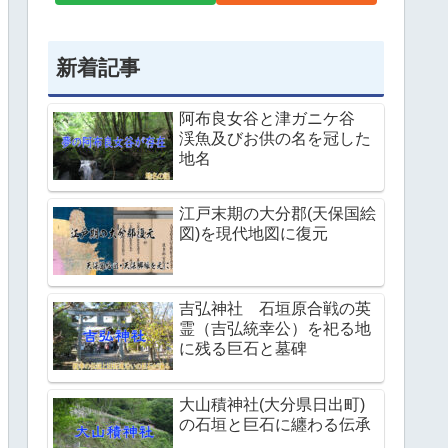
新着記事
阿布良女谷と津ガニケ谷
渓魚及びお供の名を冠した
地名
江戸末期の大分郡(天保国絵
図)を現代地図に復元
吉弘神社 石垣原合戦の英
霊（吉弘統幸公）を祀る地
に残る巨石と墓碑
大山積神社(大分県日出町)
の石垣と巨石に纏わる伝承