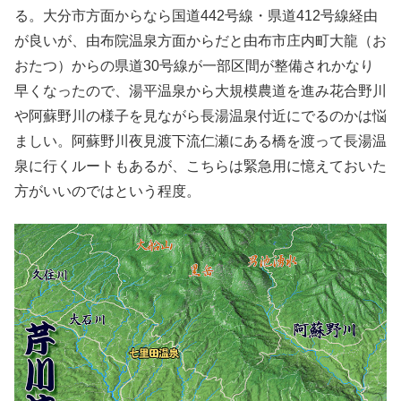
る。大分市方面からなら国道442号線・県道412号線経由
が良いが、由布院温泉方面からだと由布市庄内町大龍（お
おたつ）からの県道30号線が一部区間が整備されかなり
早くなったので、湯平温泉から大規模農道を進み花合野川
や阿蘇野川の様子を見ながら長湯温泉付近にでるのかは悩
ましい。阿蘇野川夜見渡下流仁瀬にある橋を渡って長湯温
泉に行くルートもあるが、こちらは緊急用に憶えておいた
方がいいのではという程度。