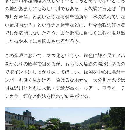
また芹川本流筋は入渓しやすいところとそうでないところ
の差があまりにも激しい川でもある。大袈裟に言えば「由
布川か＠＠」と思いたくなる側壁箇所や「水の流れていな
い藤河内か？」というナメ床帯などは、昨今余程の好き者
でしか堪能しないだろう。また源流に近づくに釣れ張り出
した枝や木々にも悩まされるだろう。
この全域において、マス化というか、銀色に輝く尺エノハ
をかなりの確率で狙えるが、もちろん魚影の濃淡はあるの
でポイントはしっかり探してほしい。福岡を中心に県外ナ
ンバーも良く見かける、負けるな地元ｗ 大分川水系では
阿蘇野川とともに人気・実績が高く、ルアー、フライ、テ
ンカラ、餌など釣法を問わず結果がでる。