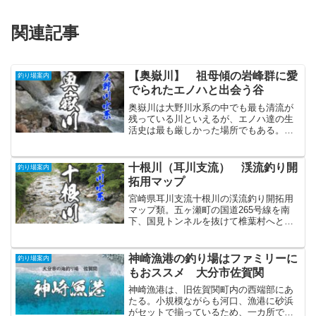
関連記事
【奥嶽川】 祖母傾の岩峰群に愛
釣り場案内
でられたエノハと出会う谷
奥嶽川は大野川水系の中でも最も清流が
残っている川といえるが、エノハ達の生
活史は最も厳しかった場所でもある。上
～本流釣りというよりは源流釣りのポイ
ントが多いので、初心者はしっかり足慣
らしをしておこう。
十根川（耳川支流） 渓流釣り開
釣り場案内
拓用マップ
宮崎県耳川支流十根川の渓流釣り開拓用
マップ類。五ヶ瀬町の国道265号線を南
下、国見トンネルを抜けて椎葉村へと出
ればすぐ渓流釣りのポイントが広がって
いる。釣行計画や釣果メモ・現場での判
断などにご利用ください。
神崎漁港の釣り場はファミリーに
釣り場案内
もおススメ 大分市佐賀関
神崎漁港は、旧佐賀関町内の西端部にあ
たる。小規模ながらも河口、漁港に砂浜
がセットで揃っているため、一カ所で色