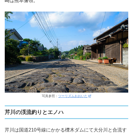
崎は熊本藩領。
写真参照：
ツーリズムおおいた
芹川の渓流釣りとエノハ
芹川は国道210号線にかかる櫟木ダムにて大分川と合流す