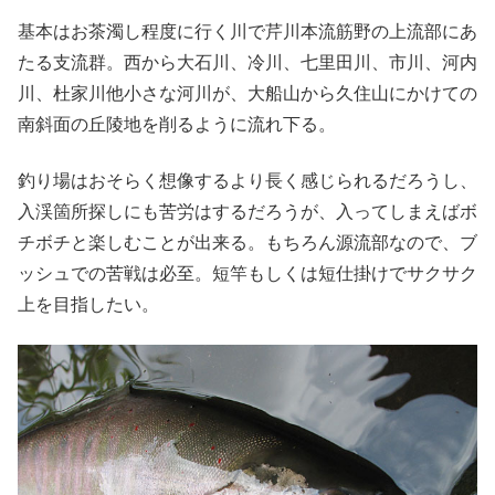
基本はお茶濁し程度に行く川で芹川本流筋野の上流部にあ
たる支流群。西から大石川、冷川、七里田川、市川、河内
川、杜家川他小さな河川が、大船山から久住山にかけての
南斜面の丘陵地を削るように流れ下る。
釣り場はおそらく想像するより長く感じられるだろうし、
入渓箇所探しにも苦労はするだろうが、入ってしまえばボ
チボチと楽しむことが出来る。もちろん源流部なので、ブ
ッシュでの苦戦は必至。短竿もしくは短仕掛けでサクサク
上を目指したい。