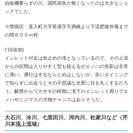
自販機要らずの川。国民宿舎が無くなったのは大きなショ
ックでした。
※禁猟区：直入町大字長湯字天満橋より下流肥後井堰まで
の間６００ｍ程
(’16追加)
インレット付近は魚止めの滝となっているので、その上流
からの区間は入りやすく型も狙えるがエノハの魚影は非常
に薄い。遡行はするならとめはしないが、良いタイミング
で知らずに出会うとその不思議な光景に目を丸くするだろ
う。解禁からワカサギの時期に滝下のインレット周りでエ
ノハやニジマスの大物チャンスはありそうだ。
大石川、冷川、七里田川、河内川、杜家川など（芹
川本流上流域）