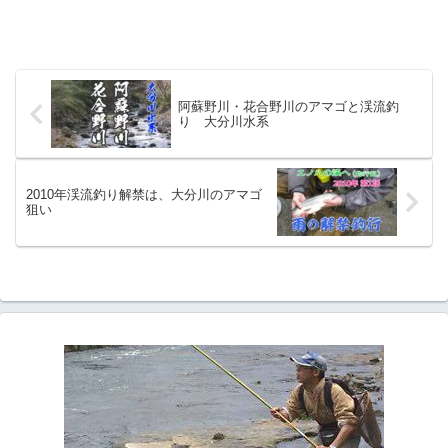
阿蘇野川・花合野川のアマゴと渓流釣
り 大分川水系
2010年渓流釣り解禁は、大分川のアマゴ
狙い