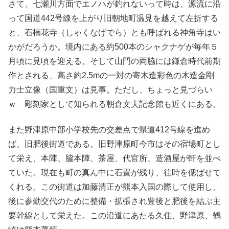
さて、七瀬川方面でエノハが釣れないって時は、源流に沿
って国道442号線を上がり旧朝地町温見を越えて左折する
と、石楠花寺（しゃくなげでら）とも呼ばれる神角寺はい
かがだろうか。境内にある約500本のシャクナゲが毎年５
月頃に見頃を迎える。そして山門の両脇には鎌倉時代前期
作とされる、高さ約2.5mの一対の寄木造彩色の木造金剛
力士立像（国重文）は見事。ただし、ちょっと見づらい
ｗ 彫刻家として知られる朝倉文夫記念館も近くにある。
また野津原中部小学校先の交差点で県道412号線を進め
ば、旧肥後街道である。旧野津原町今市はその宿場町とし
て栄え、本陣、脇本陣、茶屋、代官所、造酒屋が軒を並べ
ていた。現在も町の真ん中に石畳が残り、往時を偲ばせて
くれる。この街道は加藤清正が熊本入国の際して使用し、
後に参勤交代のために整備・拡張され豊後と肥後を結ぶ主
要幹線として栄えた。この沿道にあたる久住、野津原、鶴