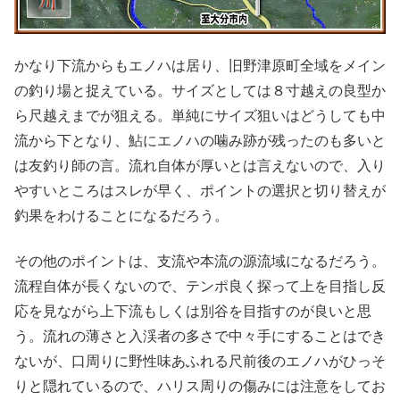
かなり下流からもエノハは居り、旧野津原町全域をメイン
の釣り場と捉えている。サイズとしては８寸越えの良型か
ら尺越えまでが狙える。単純にサイズ狙いはどうしても中
流から下となり、鮎にエノハの噛み跡が残ったのも多いと
は友釣り師の言。流れ自体が厚いとは言えないので、入り
やすいところはスレが早く、ポイントの選択と切り替えが
釣果をわけることになるだろう。
その他のポイントは、支流や本流の源流域になるだろう。
流程自体が長くないので、テンポ良く探って上を目指し反
応を見ながら上下流もしくは別谷を目指すのが良いと思
う。流れの薄さと入渓者の多さで中々手にすることはでき
ないが、口周りに野性味あふれる尺前後のエノハがひっそ
りと隠れているので、ハリス周りの傷みには注意をしてお