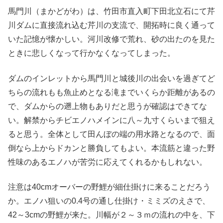
馬門川（まかどがわ）は、竹田市直入町下田北立石にて芹
川ダムに直接流れ込む芹川の支流で、開拓時に良く通って
いた記憶が懐かしい。河川改修で荒れ、砂の出たのを見た
ときに悲しくなって行かなくなってしまった。
ダムのインレットから馬門川と城後川の出会いを過ぎてど
ちらの流れもも魚止めとなる滝までいくらか距離があるの
で、ダムからの遡上物もありだと思うが確認はできてな
い。解禁からチビエノハメインに八～九寸くらいまで狙え
ると思う。全体として田んぼの端の用水路となるので、面
倒なら上からドカンと勝負してもよい。本流筋と違った野
性味のあるエノハが苦労に応えてくれるかもしれない。
注意は40cmオーバーの野鯉が細仕掛けに来ることだろう
か。エノハ狙いの0.4号の通し仕掛け・ミミズのえさで、
42～3cmの野鯉が来た。川幅が２～３ｍの流れの中を、下