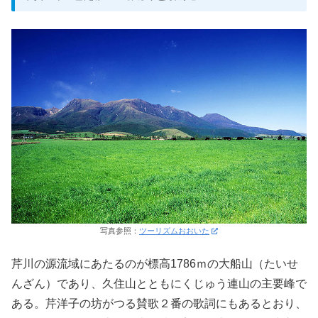
写真参照：
ツーリズムおおいた
芹川の源流域にあたるのが標高1786ｍの大船山（たいせ
んざん）であり、久住山とともにくじゅう連山の主要峰で
ある。芹洋子の坊がつる賛歌２番の歌詞にもあるとおり、