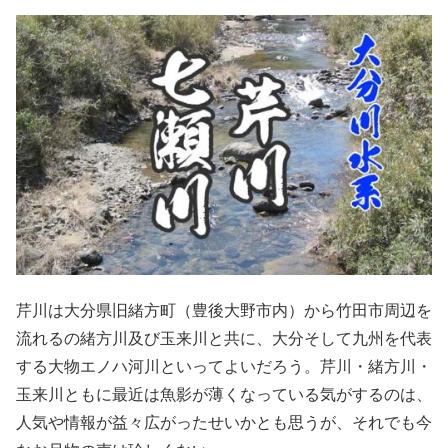
芹川は大分県旧緒方町（豊後大野市内）から竹田市周辺を
流れるの緒方川及び玉来川と共に、大分そして九州を代表
する大物エノハ河川といってよいだろう。芹川・緒方川・
玉来川ともに最近は魚影が薄くなっている気がするのは、
人気や情報が益々広がったせいかとも思うが、それでも今