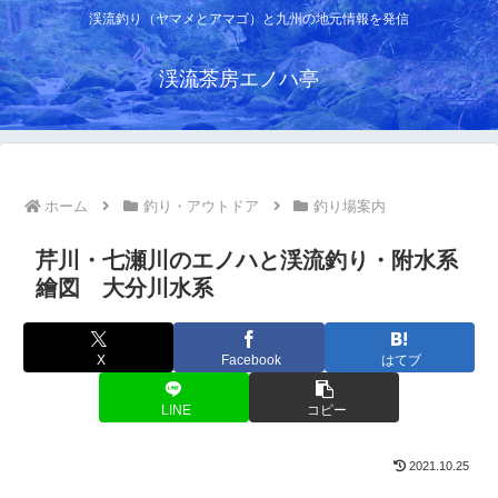
渓流釣り（ヤマメとアマゴ）と九州の地元情報を発信
渓流茶房エノハ亭
ホーム
釣り・アウトドア
釣り場案内
芹川・七瀬川のエノハと渓流釣り・附水系
繪図 大分川水系
X
Facebook
はてブ
LINE
コピー
2021.10.25