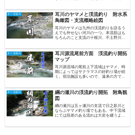
んな釣りが楽しめるのが特徴。駐車場も
広く神崎海水浴場にはトイレもあるのは
ありがたい。
耳川のヤマメと渓流釣り 附水系
釣り場案内
鳥瞰図・支流概略絵図
耳川のヤマメは九州の渓流釣りを語るう
えでも外せない河川の一つ。本流筋はも
ちろんのこと支流の十根川、不土野川、
小崎川などの椎葉村域、諸塚方面の七ツ
山川、柳原川など一日をのんびり楽しめ
そうな川が待っている。サイズと数をど
耳川源流尾前方面 渓流釣り開拓
釣り場案内
う狙うのかは訪れる釣り師次第とも言え
マップ
る川だ。
耳川源流域の尾前上下流域はヤマメ、時
期によってはサクラマスの好釣り場が続
く。宿泊施設も多いので、遠来の方でも
渓流釣りをのんびり2泊3日ほどで楽しん
でいただきたい場所でもある。
綱の瀬川の渓流釣り開拓 附鳥観
釣り場案内
図
綱の瀬川は五ヶ瀬川の支流で日之影川と
ならぶヤマメ釣り場でもある。中下流域
にては段差のある流れは大岩を纏うよう
に美しくも激しく流れ下り、上源流域で
は美しい渓谷が形作られている渓流釣り
を楽しむには最高の場所。