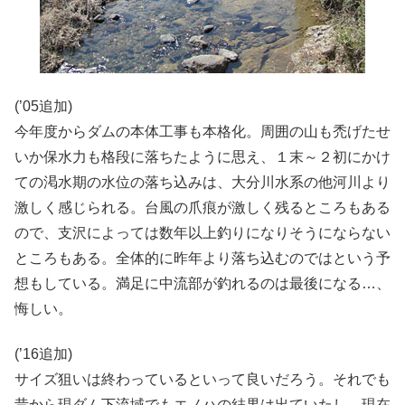
(’05追加)
今年度からダムの本体工事も本格化。周囲の山も禿げたせ
いか保水力も格段に落ちたように思え、１末～２初にかけ
ての渇水期の水位の落ち込みは、大分川水系の他河川より
激しく感じられる。台風の爪痕が激しく残るところもある
ので、支沢によっては数年以上釣りになりそうにならない
ところもある。全体的に昨年より落ち込むのではという予
想もしている。満足に中流部が釣れるのは最後になる…、
悔しい。
(’16追加)
サイズ狙いは終わっているといって良いだろう。それでも
昔から現ダム下流域でもエノハの結果は出ていたし、現在