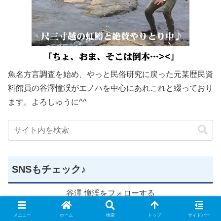
魚名方言調査を始め、やっと民俗研究に戻った元某歴民資
料館員の谷澤憧渓がエノハを中心にあれこれと綴っており
ます。よろしゅうに^^
SNSもチェック♪
谷澤 憧渓をフォローする
メニュー
ホーム
検索
トップ
サイドバー