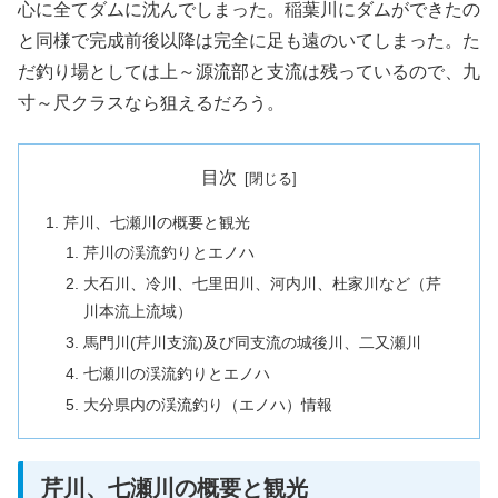
心に全てダムに沈んでしまった。稲葉川にダムができたの
と同様で完成前後以降は完全に足も遠のいてしまった。た
だ釣り場としては上～源流部と支流は残っているので、九
寸～尺クラスなら狙えるだろう。
目次
芹川、七瀬川の概要と観光
芹川の渓流釣りとエノハ
大石川、冷川、七里田川、河内川、杜家川など（芹
川本流上流域）
馬門川(芹川支流)及び同支流の城後川、二又瀬川
七瀬川の渓流釣りとエノハ
大分県内の渓流釣り（エノハ）情報
芹川、七瀬川の概要と観光