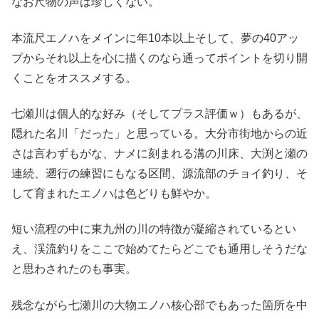
なお尺物の声は珍しくない。
本流尺エノハをメインに年10本以上そして、夢の40アッ
プからそれ以上を心に描くのなら通ってポイントを切り開
くことをオススメする。
七瀬川は個人的な好み（そしてプラス評価ｗ）もあるが、
隠れた名川「だった」と思っている。大分市街地からの近
さは言わずもがな、ナメに刻まれる溝の川床、大渕と瀬の
連続、遡行の練習にもなる区間、源流部のチョイ釣り、そ
して育まれたエノハは色どりも鮮やか。
短い流程の中に東九州の川の特徴が凝縮されているとい
え、渓流釣りをここで始めてたらどこでも通用しそうだな
と思わされたのも事実。
残念ながら七瀬川の大物エノハ核心部でもあった箇所を中