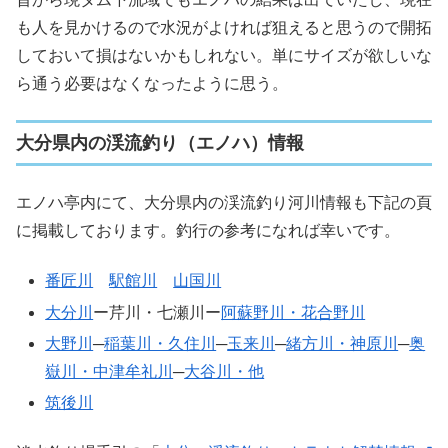
も人を見かけるので水況がよければ狙えると思うので開拓
しておいて損はないかもしれない。単にサイズが欲しいな
ら通う必要はなくなったように思う。
大分県内の渓流釣り（エノハ）情報
エノハ亭内にて、大分県内の渓流釣り河川情報も下記の頁
に掲載しております。釣行の参考になれば幸いです。
番匠川
駅館川
山国川
大分川
ー芹川・七瀬川ー
阿蘇野川・花合野川
大野川
─
稲葉川・久住川
─
玉来川
─
緒方川・神原川
─
奥
嶽川・中津牟礼川
─
大谷川・他
筑後川